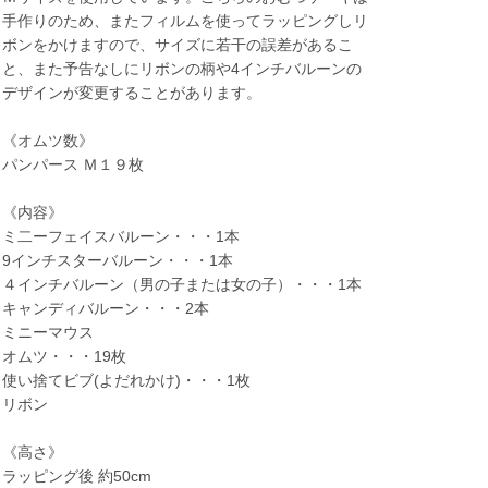
手作りのため、またフィルムを使ってラッピングしリ
ボンをかけますので、サイズに若干の誤差があるこ
と、また予告なしにリボンの柄や4インチバルーンの
デザインが変更することがあります。
《オムツ数》
パンパース Ｍ１９枚
《内容》
ミ二ーフェイスバルーン・・・1本
9インチスターバルーン・・・1本
４インチバルーン（男の子または女の子）・・・1本
キャンディバルーン・・・2本
ミニーマウス
オムツ・・・19枚
使い捨てビブ(よだれかけ)・・・1枚
リボン
《高さ》
ラッピング後 約50cm